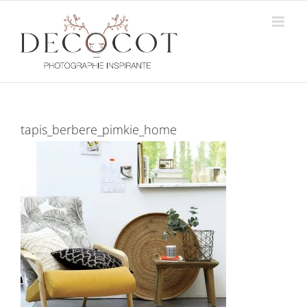
Passer
au
contenu
tapis_berbere_pimkie_home