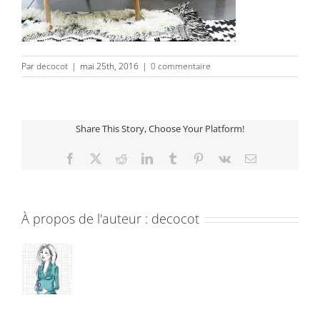
Par
decocot
|
mai 25th, 2016
|
0 commentaire
Share This Story, Choose Your Platform!
Facebook
X
Reddit
LinkedIn
Tumblr
Pinterest
Vk
Email
À propos de l'auteur :
decocot