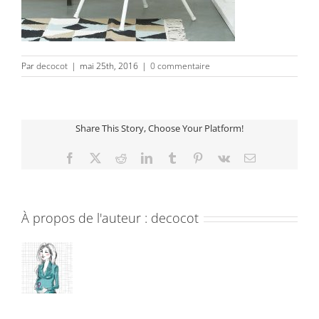
Par
decocot
|
mai 25th, 2016
|
0 commentaire
Share This Story, Choose Your Platform!
Facebook
X
Reddit
LinkedIn
Tumblr
Pinterest
Vk
Email
À propos de l'auteur :
decocot