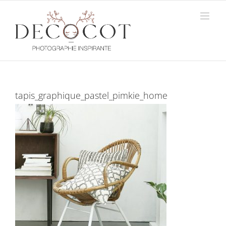
Passer
au
contenu
tapis_graphique_pastel_pimkie_home