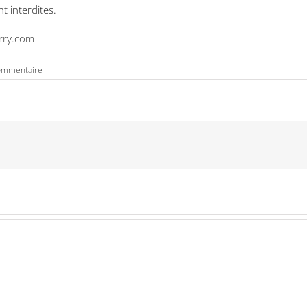
t interdites.
rry.com
ommentaire