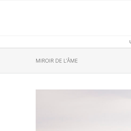
Passer
au
contenu
MIROIR DE L’ÂME
Voir
l'image
agrandie