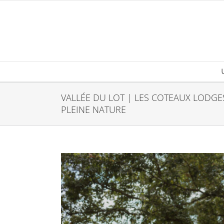
Passer
au
contenu
VALLÉE DU LOT | LES COTEAUX LODG
PLEINE NATURE
Voir
l'image
agrandie