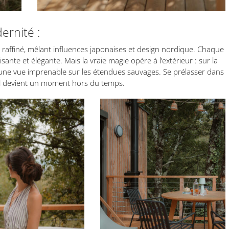
ernité :
raffiné, mêlant influences japonaises et design nordique. Chaque
nte et élégante. Mais la vraie magie opère à l’extérieur : sur la
 une vue imprenable sur les étendues sauvages. Se prélasser dans
il devient un moment hors du temps.